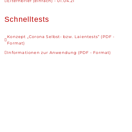
Elternbrief (einfach) - 01.04.21
Schnelltests
Konzept „Corona Selbst- bzw. Laientests“ (PDF -
Format)
Informationen zur Anwendung (PDF - Format)
Coronainformationen
Allgemeinverfügung Emsland - 22.03.21
Elternbrief Schulleitung – 05.03.21
Elternbrief Schulleitung – 25.02.21
Elternbrief Kultusminister - 11.02.21
Zeugnisausgabe Organisation/Ablauf – 22.01.21